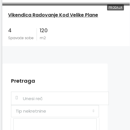
PRODAJA
Vikendica Radovanje Kod Velike Plane
4
120
Spavaće sobe
m2
Pretraga
Tip nekretnine