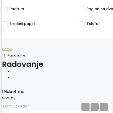
Podrum
Pogled na dvo
Sređeni papiri
Telefon
Home
Radovanje
Radovanje
1 Nekretnine
Sort by:
Default Order
18,000€