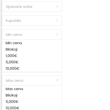
Spavaće sobe
Kupatila
Min cena
Min cena
Bilokoji
1,000€
5,000€
10,000€
50,000€
Max cena
100,000€
200,000€
Max cena
300,000€
Bilokoji
400,000€
5,000€
500,000€
10,000€