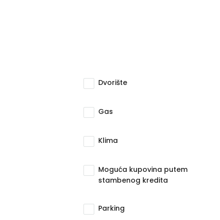
Dvorište
Gas
Klima
Moguća kupovina putem
stambenog kredita
Parking