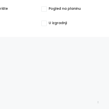
rište
Pogled na planinu
U izgradnji