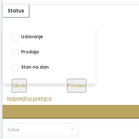
Status
Izdavanje
Prodaja
Stan na dan
Obriši
Primeni
Napredna pretgra
Sobe