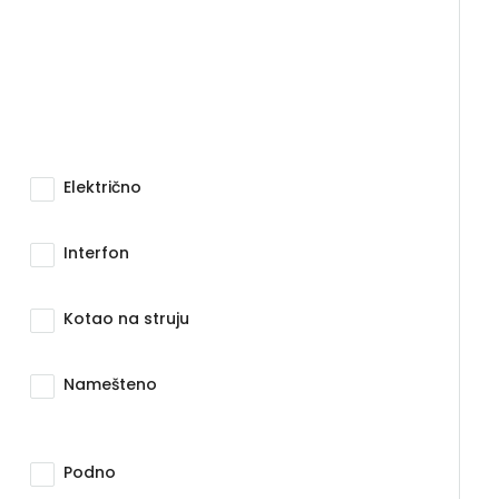
Električno
Interfon
Kotao na struju
Namešteno
Podno