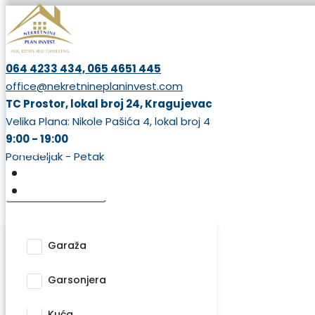
064 4233 434, 065 4651 445
office@nekretnineplaninvest.com
TC Prostor, lokal broj 24, Kragujevac
Početna
Velika Plana: Nikole Pašića 4, lokal broj 4
9:00 - 19:00
Prodaja
Ponedeljak - Petak
Tip nekretnine
Izdavanje
Dodatne usluge
Garaža
O nama
Garsonjera
Kontakt
Kuća