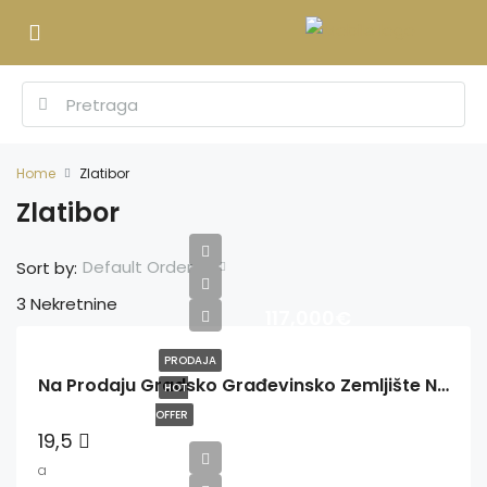
Home
Zlatibor
Zlatibor
Default Order
Sort by:
3 Nekretnine
117,000€
PRODAJA
Na Prodaju Gradsko Građevinsko Zemljište Na Zlatiboru
HOT
OFFER
19,5
a