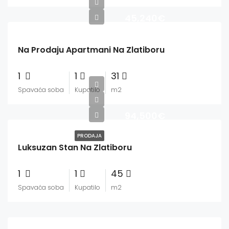
45,240€
Na Prodaju Apartmani Na Zlatiboru
1
1
31
Spavaća soba
Kupatilo
m2
94,500€
PRODAJA
Luksuzan Stan Na Zlatiboru
1
1
45
Spavaća soba
Kupatilo
m2