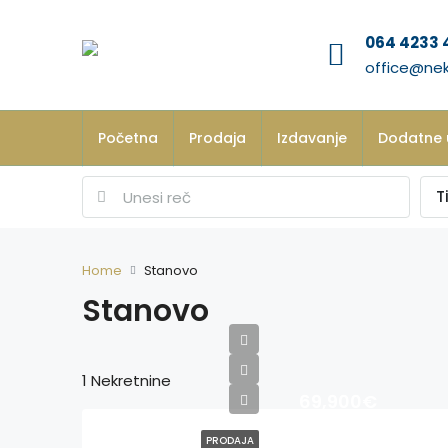
064 4233 
office@nek
Početna
Prodaja
Izdavanje
Dodatne 
T
Home
Stanovo
Stanovo
1 Nekretnine
69,900€
PRODAJA