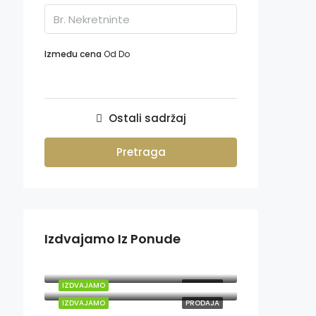
Između cena
Od
Do
Ostali sadržaj
Pretraga
Izdvajamo Iz Ponude
200,000€
83,000€
IZDVAJAMO
PRODAJA
IZDVAJAMO
PRODAJA