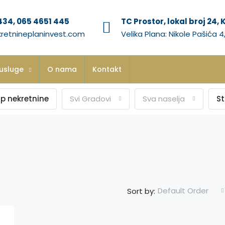
434, 065 4651 445
TC Prostor, lokal broj 24,
retnineplaninvest.com
Velika Plana: Nikole Pašića 4,
usluge
O nama
Kontakt
ip nekretnine
Svi Gradovi
Sva naselja
S
Default Order
Sort by: