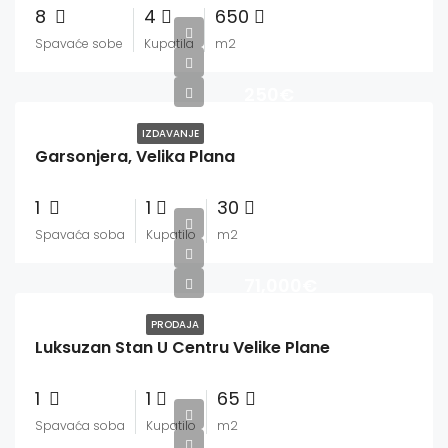
8
4
650
Spavaće sobe
Kupatila
m2
250€
IZDAVANJE
Garsonjera, Velika Plana
1
1
30
Spavaća soba
Kupatilo
m2
71,000€
PRODAJA
Luksuzan Stan U Centru Velike Plane
1
1
65
Spavaća soba
Kupatilo
m2