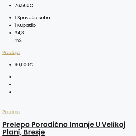
76,560€
1
Spavaća soba
1
Kupatilo
34,8
m2
Prodaja
90,000€
Prodaja
Prelepo Porodično Imanje U Velikoj
Plani, Bresje