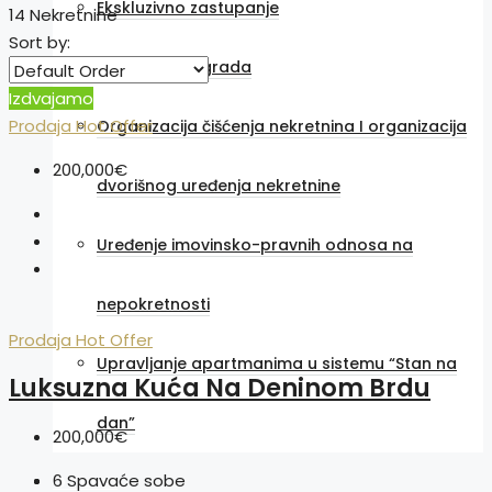
Ekskluzivno zastupanje
14 Nekretnine
Sort by:
Održavanje zgrada
Izdvajamo
Prodaja
Hot Offer
Organizacija čišćenja nekretnina I organizacija
200,000€
dvorišnog uređenja nekretnine
Uređenje imovinsko-pravnih odnosa na
nepokretnosti
Prodaja
Hot Offer
Upravljanje apartmanima u sistemu “Stan na
Luksuzna Kuća Na Deninom Brdu
dan”
200,000€
6
Spavaće sobe
O nama