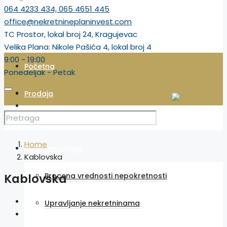
064 4233 434, 065 4651 445
office@nekretnineplaninvest.com
TC Prostor, lokal broj 24, Kragujevac
Velika Plana: Nikole Pašića 4, lokal broj 4
9:00 - 19:00
Početna
Ponedeljak - Petak
Prodaja
Izdavanje
Home
Dodatne usluge
Kablovska
Kablovska
Procena vrednosti nepokretnosti
Upravljanje nekretninama