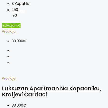
3
Kupatila
250
Kontakt
m2
Izdvajamo
Prodaja
83,000€
Prodaja
Luksuzan Apartman Na Kopaoniku,
Kraljevi Čardaci
83,000€