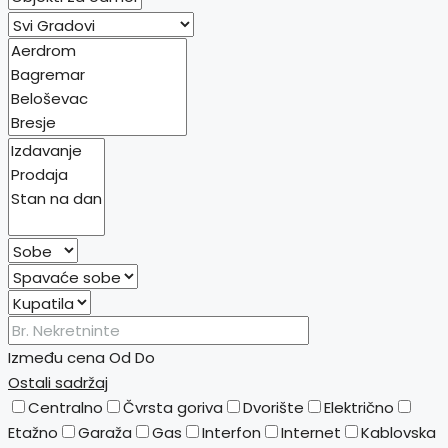
Između cena
Od
Do
Ostali sadržaj
Centralno
Čvrsta goriva
Dvorište
Električno
Etažno
Garaža
Gas
Interfon
Internet
Kablovska