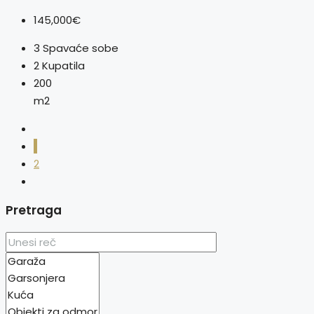
145,000€
3
Spavaće sobe
2
Kupatila
200
m2
1
2
Pretraga