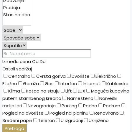
Između cena
Od
Do
Ostali sadržaj
Centralno
Čvrsta goriva
Dvorište
Električno
Etažno
Garaža
Gas
Interfon
Internet
Kablovska
Klima
Kotao na struju
Lift
LUX
Moguća kupovina
putem stambenog kredita
Namešteno
Norveški
radijatori
Novogradnja
Parking
Podno
Podrum
Pogled na dvorište
Pogled na planinu
Renovirano
Sređeni papiri
Telefon
U izgradnji
Uknjiženo
Pretraga