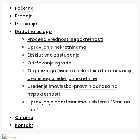
Početna
Prodaja
Izdavanje
Dodatne usluge
Procena vrednosti nepokretnosti
Upravljanje nekretninama
Ekskluzivno zastupanje
Održavanje zgrada
Organizacija čišćenja nekretnina I organizacija
dvorišnog uređenja nekretnine
Uređenje imovinsko-pravnih odnosa na
nepokretnosti
Upravljanje apartmanima u sistemu “Stan na
dan”
O nama
Kontakt