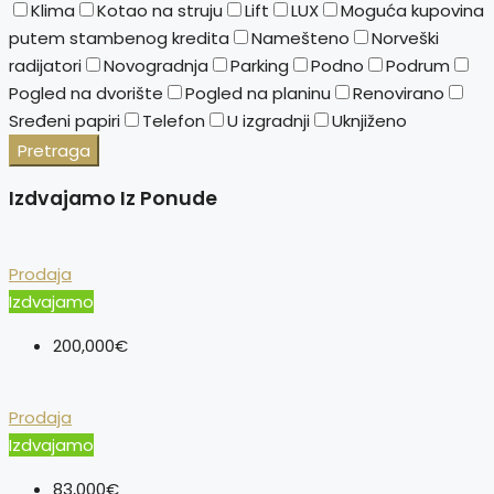
Klima
Kotao na struju
Lift
LUX
Moguća kupovina
putem stambenog kredita
Namešteno
Norveški
radijatori
Novogradnja
Parking
Podno
Podrum
Pogled na dvorište
Pogled na planinu
Renovirano
Sređeni papiri
Telefon
U izgradnji
Uknjiženo
Pretraga
Izdvajamo Iz Ponude
Prodaja
Izdvajamo
200,000€
Prodaja
Izdvajamo
83,000€