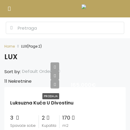
Home
LUX
(Page 2)
LUX
Default Order
Sort by:
11 Nekretnine
165,000€
PRODAJA
Luksuzna Kuća U Divostinu
3
2
170
Spavaće sobe
Kupatila
m2