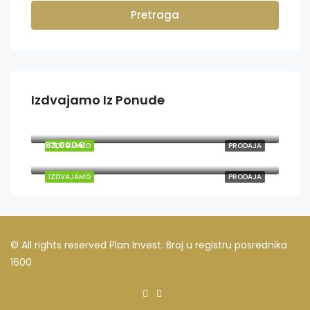
Pretraga
Izdvajamo Iz Ponude
200,000€
83,000€
IZDVAJAMO
PRODAJA
IZDVAJAMO
PRODAJA
© All rights reserved Plan Invest. Broj u registru posrednika
1600