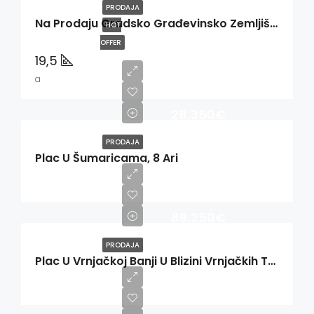
PRODAJA
Na Prodaju Gradsko Građevinsko Zemljište Na Zlatiboru
HOT
OFFER
19,5
a
28,350€
PRODAJA
Plac U Šumaricama, 8 Ari
89,250€
PRODAJA
Plac U Vrnjačkoj Banji U Blizini Vrnjačkih Termi