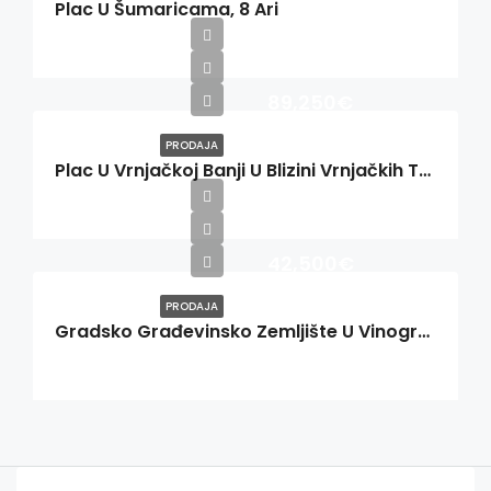
Plac U Šumaricama, 8 Ari
89,250€
PRODAJA
Plac U Vrnjačkoj Banji U Blizini Vrnjačkih Termi
42,500€
PRODAJA
Gradsko Građevinsko Zemljište U Vinogradima