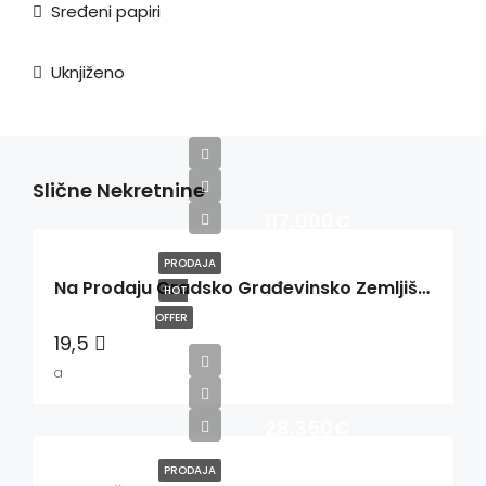
Sređeni papiri
Uknjiženo
Slične Nekretnine
117,000€
PRODAJA
Na Prodaju Gradsko Građevinsko Zemljište Na Zlatiboru
HOT
OFFER
19,5
a
28,350€
PRODAJA