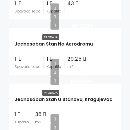
1
1
43
Spavaća soba
Kupatilo
49,500€
PRODAJA
Jednosoban Stan Na Aerodromu
1
1
29,25
Spavaća soba
Kupatilo
m2
69,900€
PRODAJA
Jednosoban Stan U Stanovu, Kragujevac
1
38
Kupatilo
m2