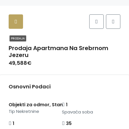
PRODAJA
Prodaja Apartmana Na Srebrnom
Jezeru
49,588€
Osnovni Podaci
Objekti za odmor, Stan
1
Tip Nekretnine
Spavaća soba
1
35