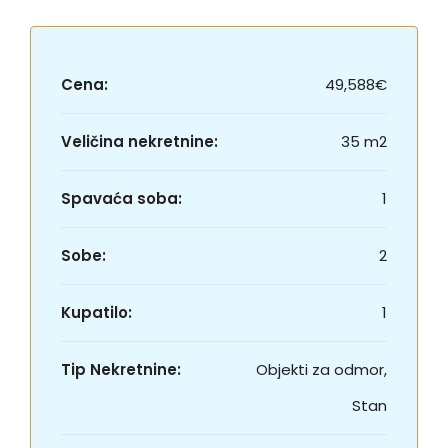
Cena:
49,588€
Veličina nekretnine:
35 m2
Spavaća soba:
1
Sobe:
2
Kupatilo:
1
Tip Nekretnine:
Objekti za odmor,
Stan