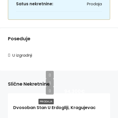
Satus nekretnine:
Prodaja
Poseduje
U izgradnji
Slične Nekretnine
94,300€
PRODAJA
Dvosoban Stan U Erdogliji, Kragujevac