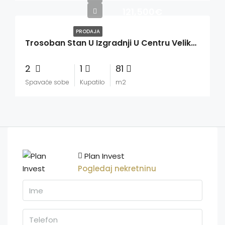
121,500€
PRODAJA
Trosoban Stan U Izgradnji U Centru Velike Plane
2
1
81
Spavaće sobe
Kupatilo
m2
Plan Invest
Pogledaj nekretninu