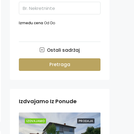
Između cena
Od
Do
Ostali sadržaj
Pretraga
Izdvajamo Iz Ponude
IZDVAJAMO
PRODAJA