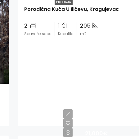
A
PRODAJA
Porodična Kuća U Ilićevu, Kragujevac
2
1
205
Spavaće sobe
Kupatilo
m2
21,000€