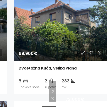
69,900€
Dvoetažna Kuća, Velika Plana
6
2
233
Spavaće sobe
Kupatila
m2
72,000€