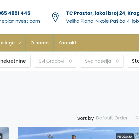
065 4651 445
TC Prostor, lokal broj 24, Kr
neplaninvest.com
Velika Plana: Nikole Pašića 4, lok
usluge
O nama
Kontakt
 nekretnine
Svi Gradovi
Sva naselja
St
Default Order
Sort by:
R
PRODAJA