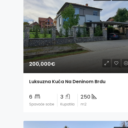
200,000€
Luksuzna Kuća Na Deninom Brdu
6
3
250
Spavaće sobe
Kupatila
m2