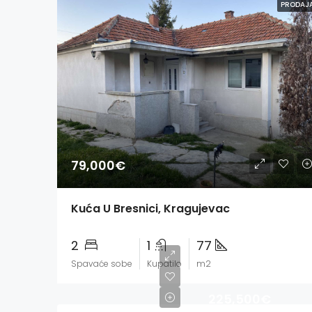
PRODAJ
79,000€
Kuća U Bresnici, Kragujevac
2
1
77
Spavaće sobe
Kupatilo
m2
225,500€