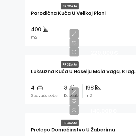
PRODAJA
Porodićna Kuća U Velikoj Plani
400
m2
220,000€
PRODAJA
Luksuzna Kuća U Naselju 
4
3
198
Spavaće sobe
Kupatila
m2
140,000€
PRODAJA
Prelepo Domaćinstvo U Žabarima