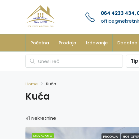
064 4233 434, 
office@nekretni
Početna
Prodaja
Izdavanje
Dodatne 
Tip
Home
Kuća
Kuća
41 Nekretnine
IZDVAJAMO
PRODAJA
HOT OFFE