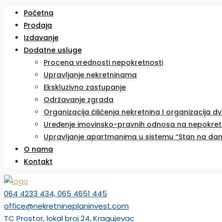
Početna
Prodaja
Izdavanje
Dodatne usluge
Procena vrednosti nepokretnosti
Upravljanje nekretninama
Ekskluzivno zastupanje
Održavanje zgrada
Organizacija čišćenja nekretnina I organizacija d
Uređenje imovinsko-pravnih odnosa na nepokret
Upravljanje apartmanima u sistemu “Stan na dan
O nama
Kontakt
064 4233 434, 065 4651 445
office@nekretnineplaninvest.com
TC Prostor, lokal broj 24, Kragujevac