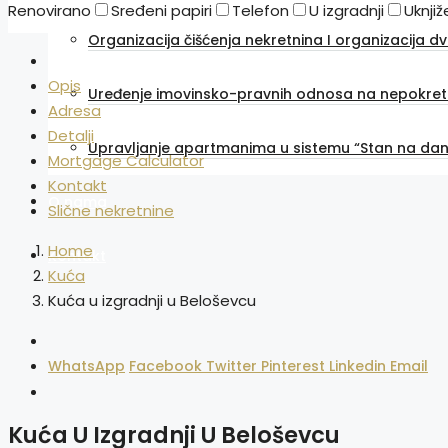
Renovirano
Sređeni papiri
Telefon
U izgradnji
Uknji
Organizacija čišćenja nekretnina I organizacija d
Opis
Uređenje imovinsko-pravnih odnosa na nepokret
Adresa
Detalji
Upravljanje apartmanima u sistemu “Stan na dan
Mortgage Calculator
Kontakt
O nama
Slične nekretnine
Home
Kontakt
Kuća
Kuća u izgradnji u Beloševcu
WhatsApp
Facebook
Twitter
Pinterest
Linkedin
Email
Kuća U Izgradnji U Beloševcu