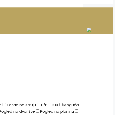
a
Kotao na struju
Lift
LUX
Moguća
Pogled na dvorište
Pogled na planinu