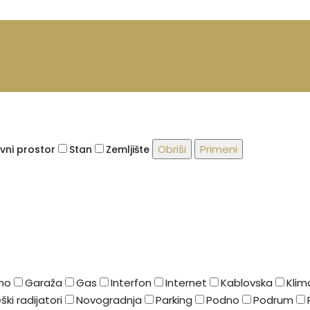
Obriši
Primeni
vni prostor
Stan
Zemljište
no
Garaža
Gas
Interfon
Internet
Kablovska
Klim
ški radijatori
Novogradnja
Parking
Podno
Podrum