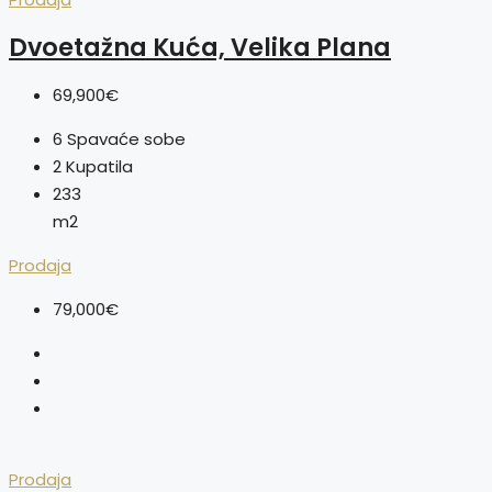
Dvoetažna Kuća, Velika Plana
69,900€
6
Spavaće sobe
2
Kupatila
233
m2
Prodaja
79,000€
Prodaja