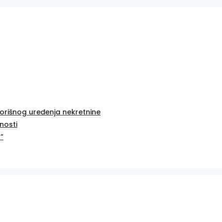
vorišnog uređenja nekretnine
nosti
”