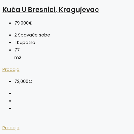
Kuća U Bresnici, Kragujevac
79,000€
2
Spavaće sobe
1
Kupatilo
77
m2
Prodaja
72,000€
Prodaja