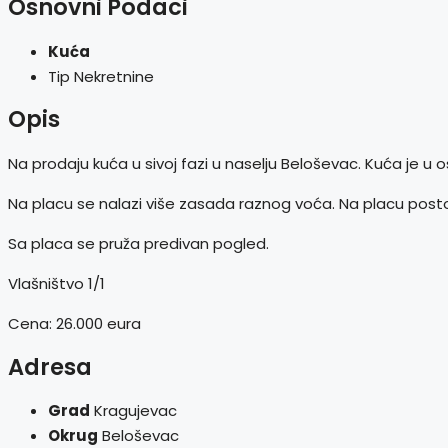
Osnovni Podaci
Kuća
Tip Nekretnine
Opis
Na prodaju kuća u sivoj fazi u naselju Beloševac. Kuća je u 
Na placu se nalazi više zasada raznog voća. Na placu postoje p
Sa placa se pruža predivan pogled.
Vlašništvo 1/1
Cena: 26.000 eura
Adresa
Grad
Kragujevac
Okrug
Beloševac