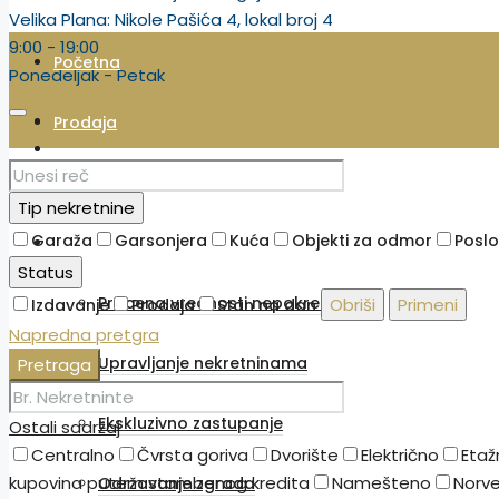
Velika Plana: Nikole Pašića 4, lokal broj 4
9:00 - 19:00
Početna
Ponedeljak - Petak
Prodaja
Izdavanje
Tip nekretnine
Garaža
Garsonjera
Kuća
Objekti za odmor
Poslo
Dodatne usluge
Status
Procena vrednosti nepokretnosti
Obriši
Primeni
Izdavanje
Prodaja
Stan na dan
Napredna pretgra
Upravljanje nekretninama
Pretraga
Ekskluzivno zastupanje
Ostali sadržaj
Centralno
Čvrsta goriva
Dvorište
Električno
Etaž
kupovina putem stambenog kredita
Namešteno
Norve
Održavanje zgrada