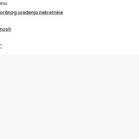
ženo
vorišnog uređenja nekretnine
nosti
”