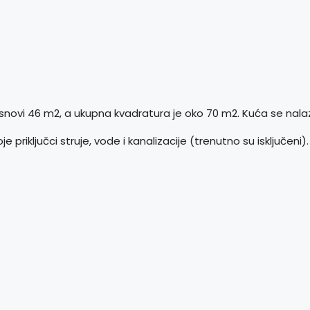
osnovi 46 m2, a ukupna kvadratura je oko 70 m2. Kuća se nalazi
riključci struje, vode i kanalizacije (trenutno su isključeni).