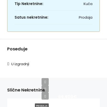
Tip Nekretnine:
Kuća
Satus nekretnine:
Prodaja
Poseduje
U izgradnji
Slične Nekretnine
69,900€
PRODAJA