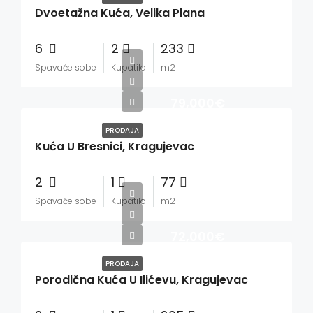
Dvoetažna Kuća, Velika Plana
6
2
233
Spavaće sobe
Kupatila
m2
79,000€
PRODAJA
Kuća U Bresnici, Kragujevac
2
1
77
Spavaće sobe
Kupatilo
m2
72,000€
PRODAJA
Porodična Kuća U Ilićevu, Kragujevac