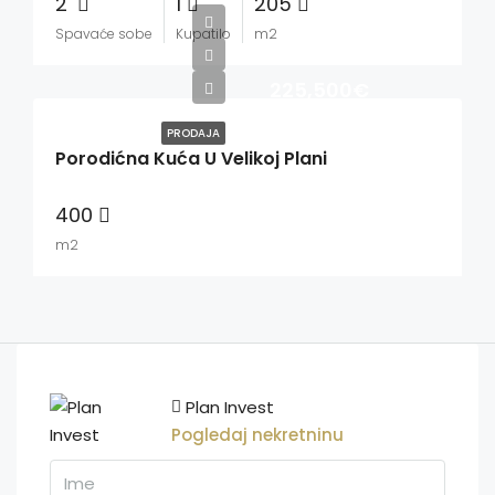
2
1
205
Spavaće sobe
Kupatilo
m2
225,500€
PRODAJA
Porodićna Kuća U Velikoj Plani
400
m2
Plan Invest
Pogledaj nekretninu