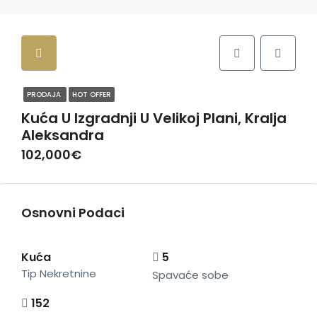
PRODAJA
HOT OFFER
Kuća U Izgradnji U Velikoj Plani, Kralja
Aleksandra
102,000€
Osnovni Podaci
Kuća
5
Tip Nekretnine
Spavaće sobe
152