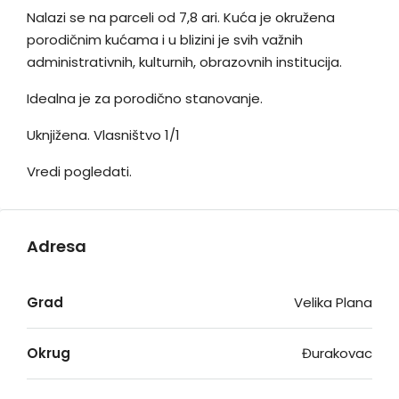
Nalazi se na parceli od 7,8 ari. Kuća je okružena
porodičnim kućama i u blizini je svih važnih
administrativnih, kulturnih, obrazovnih institucija.
Idealna je za porodično stanovanje.
Uknjižena. Vlasništvo 1/1
Vredi pogledati.
Adresa
Grad
Velika Plana
Okrug
Đurakovac