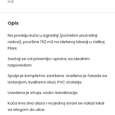
m2
Opis
Na prodaju kuća u izgradnji (potrebni unutrašnji
radovi), površine 152 m2 na idelanoj lokaciji u Velikoj
Plani.
Sastoji se od prizemlja i sprata, sa idealnim
rasporedom.
Spolja je kompletno završena. Urađena je fasada sa
izolacijom, kvalitetni oluci, PVC stolarija.
Uvedena je struja, voda i kanalizacija.
Kuća ima dva ulaza i na jednoj strani se nalazi lokal
sa izlogom do ulice.