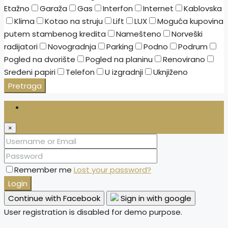
Etažno
Garaža
Gas
Interfon
Internet
Kablovska
Klima
Kotao na struju
Lift
LUX
Moguća kupovina
putem stambenog kredita
Namešteno
Norveški
radijatori
Novogradnja
Parking
Podno
Podrum
Pogled na dvorište
Pogled na planinu
Renovirano
Sređeni papiri
Telefon
U izgradnji
Uknjiženo
Pretraga
Login
×
Remember me
Lost your password?
Login
Continue with Facebook
Sign in with google
User registration is disabled for demo purpose.