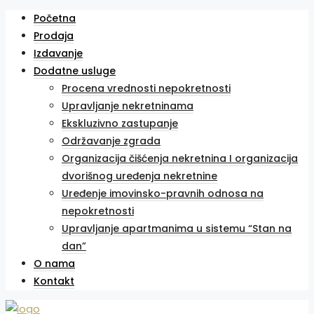
Početna
Prodaja
Izdavanje
Dodatne usluge
Procena vrednosti nepokretnosti
Upravljanje nekretninama
Ekskluzivno zastupanje
Održavanje zgrada
Organizacija čišćenja nekretnina I organizacija
dvorišnog uređenja nekretnine
Uređenje imovinsko-pravnih odnosa na
nepokretnosti
Upravljanje apartmanima u sistemu “Stan na
dan”
O nama
Kontakt