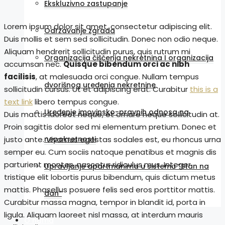
Ekskluzivno zastupanje
Lorem ipsum dolor sit amet, consectetur adipiscing elit.
Održavanje zgrada
Duis mollis et sem sed sollicitudin. Donec non odio neque.
Aliquam hendrerit sollicitudin purus, quis rutrum mi
Organizacija čišćenja nekretnina I organizacija
accumsan nec.
Quisque bibendum orci ac nibh
facilisis
, at malesuada orci congue. Nullam tempus
dvorišnog uređenja nekretnine
sollicitudin cursus. Ut et adipiscing erat. Curabitur
this is a
text link
libero tempus congue.
Uređenje imovinsko-pravnih odnosa na
Duis mattis laoreet neque, et ornare neque sollicitudin at.
Proin sagittis dolor sed mi elementum pretium. Donec et
nepokretnosti
justo ante. Vivamus egestas sodales est, eu rhoncus urna
semper eu. Cum sociis natoque penatibus et magnis dis
parturient montes, nascetur ridiculus mus. Integer
Upravljanje apartmanima u sistemu “Stan na
tristique elit lobortis purus bibendum, quis dictum metus
mattis. Phasellus posuere felis sed eros porttitor mattis.
dan”
Curabitur massa magna, tempor in blandit id, porta in
ligula. Aliquam laoreet nisl massa, at interdum mauris
O nama