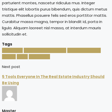
parturient montes, nascetur ridiculus mus. Integer
tristique elit lobortis purus bibendum, quis dictum metus
mattis. Phasellus posuere felis sed eros porttitor mattis.
Curabitur massa magna, tempor in blandit id, porta in
ligula. Aliquam laoreet nisl massa, at interdum mauris
sollicitudin et.
Tags
Apartment
Business Development
House for families
Houzez
Luxury
Real Estate
Next post
5 Tools Everyone In The Real Estate Industry Should
Be Using
Master