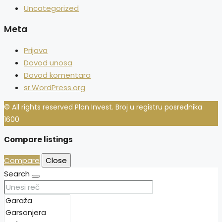
Uncategorized
Meta
Prijava
Dovod unosa
Dovod komentara
sr.WordPress.org
© All rights reserved Plan Invest. Broj u registru posrednika
1600
Compare listings
Compare
Close
Search