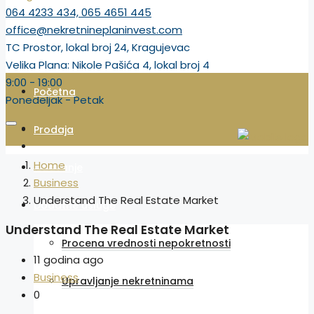
064 4233 434, 065 4651 445
office@nekretnineplaninvest.com
TC Prostor, lokal broj 24, Kragujevac
Velika Plana: Nikole Pašića 4, lokal broj 4
9:00 - 19:00
Početna
Ponedeljak - Petak
Prodaja
Home
Izdavanje
Business
Understand The Real Estate Market
Dodatne usluge
Understand The Real Estate Market
Procena vrednosti nepokretnosti
11 godina ago
Business
Upravljanje nekretninama
0