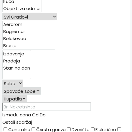
Između cena
Od
Do
Ostali sadržaj
Centralno
Čvrsta goriva
Dvorište
Električno